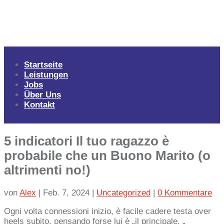
Startseite
Leistungen
Jobs
Über Uns
Kontakt
5 indicatori Il tuo ragazzo è
probabile che un Buono Marito (o
altrimenti no!)
von
Alex
|
Feb. 7, 2024
|
Uncategorized
|
0 Kommentare
Ogni volta connessioni inizio, è facile cadere testa over
heels subito, pensando forse lui è „il principale. „