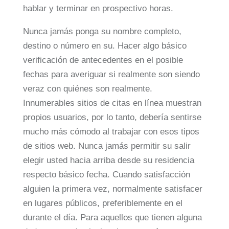
hablar y terminar en prospectivo horas.
Nunca jamás ponga su nombre completo,
destino o número en su. Hacer algo básico
verificación de antecedentes en el posible
fechas para averiguar si realmente son siendo
veraz con quiénes son realmente.
Innumerables sitios de citas en línea muestran
propios usuarios, por lo tanto, debería sentirse
mucho más cómodo al trabajar con esos tipos
de sitios web. Nunca jamás permitir su salir
elegir usted hacia arriba desde su residencia
respecto básico fecha. Cuando satisfacción
alguien la primera vez, normalmente satisfacer
en lugares públicos, preferiblemente en el
durante el día. Para aquellos que tienen alguna